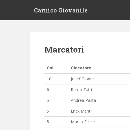
S
Carnico Giovanile
k
i
p
t
o
m
Marcatori
a
i
n
Gol
Giocatore
c
o
10
Josef Gloder
n
6
Remo Zatti
t
e
5
Andrea Pasta
n
t
5
Erick Mentil
5
Marco Felice