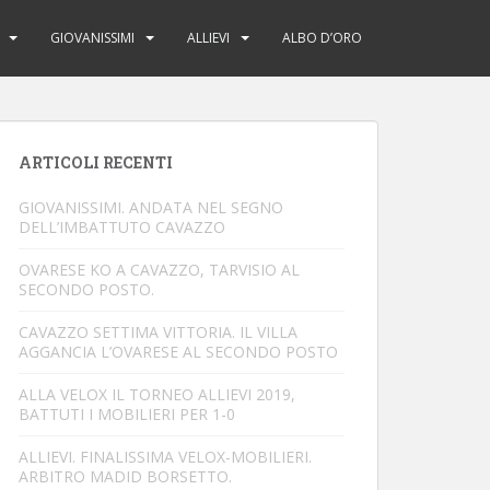
GIOVANISSIMI
ALLIEVI
ALBO D’ORO
ARTICOLI RECENTI
GIOVANISSIMI. ANDATA NEL SEGNO
DELL’IMBATTUTO CAVAZZO
OVARESE KO A CAVAZZO, TARVISIO AL
SECONDO POSTO.
CAVAZZO SETTIMA VITTORIA. IL VILLA
AGGANCIA L’OVARESE AL SECONDO POSTO
ALLA VELOX IL TORNEO ALLIEVI 2019,
BATTUTI I MOBILIERI PER 1-0
ALLIEVI. FINALISSIMA VELOX-MOBILIERI.
ARBITRO MADID BORSETTO.