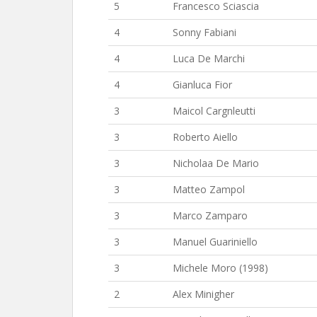
5
Francesco Sciascia
4
Sonny Fabiani
4
Luca De Marchi
4
Gianluca Fior
3
Maicol Cargnleutti
3
Roberto Aiello
3
Nicholaa De Mario
3
Matteo Zampol
3
Marco Zamparo
3
Manuel Guariniello
3
Michele Moro (1998)
2
Alex Minigher