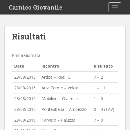
S
Carnico Giovanile
TOGGLE
k
i
p
t
Risultati
o
m
a
Prima Giornata
i
n
Data
Incontro
Risultato
c
o
28/08/2016
Ardita – Real IC
7 – 2
n
28/08/2016
Arta Terme – Velox
1 – 11
t
e
28/08/2016
Mobilieri – Ovarese
1 – 0
n
28/08/2016
Pontebbana – Ampezzo
0 – 3 (TAV)
t
28/08/2016
Tarvisio – Paluzza
7 – 0