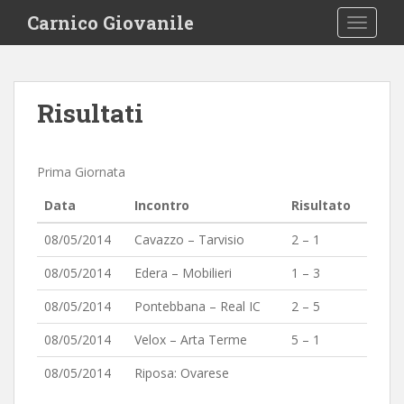
S
Carnico Giovanile
TOGGLE
k
i
p
t
Risultati
o
m
a
Prima Giornata
i
n
Data
Incontro
Risultato
c
o
08/05/2014
Cavazzo – Tarvisio
2 – 1
n
08/05/2014
Edera – Mobilieri
1 – 3
t
e
08/05/2014
Pontebbana – Real IC
2 – 5
n
08/05/2014
Velox – Arta Terme
5 – 1
t
08/05/2014
Riposa: Ovarese