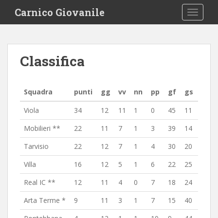
S
Carnico Giovanile
TOGGLE
k
i
p
t
Classifica
o
m
a
Squadra
punti
gg
vv
nn
pp
gf
gs
i
n
Viola
34
12
11
1
0
45
11
c
o
Mobilieri **
22
11
7
1
3
39
14
n
Tarvisio
22
12
7
1
4
30
20
t
e
Villa
16
12
5
1
6
22
25
n
Real IC **
12
11
4
0
7
18
24
t
Arta Terme *
9
11
3
1
7
15
40