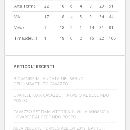
Arta Terme
22
18
6
4
8
29
51
Villa
17
18
4
5
9
34
44
Velox
7
18
2
1
14
31
81
Timaucleulis
1
18
0
2
16
22
106
ARTICOLI RECENTI
GIOVANISSIMI. ANDATA NEL SEGNO
DELL’IMBATTUTO CAVAZZO
OVARESE KO A CAVAZZO, TARVISIO AL SECONDO
POSTO.
CAVAZZO SETTIMA VITTORIA. IL VILLA AGGANCIA
L’OVARESE AL SECONDO POSTO
ALLA VELOX IL TORNEO ALLIEVI 2019, BATTUTI I