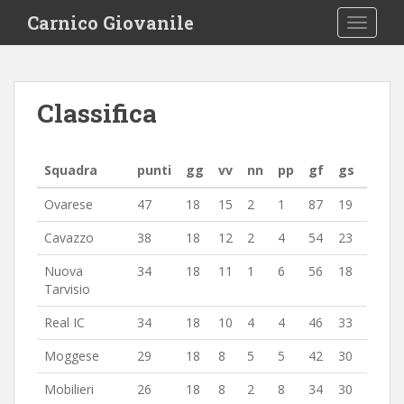
S
Carnico Giovanile
TOGGLE
k
i
p
t
Classifica
o
m
a
Squadra
punti
gg
vv
nn
pp
gf
gs
i
n
Ovarese
47
18
15
2
1
87
19
c
o
Cavazzo
38
18
12
2
4
54
23
n
Nuova
34
18
11
1
6
56
18
t
Tarvisio
e
n
Real IC
34
18
10
4
4
46
33
t
Moggese
29
18
8
5
5
42
30
Mobilieri
26
18
8
2
8
34
30