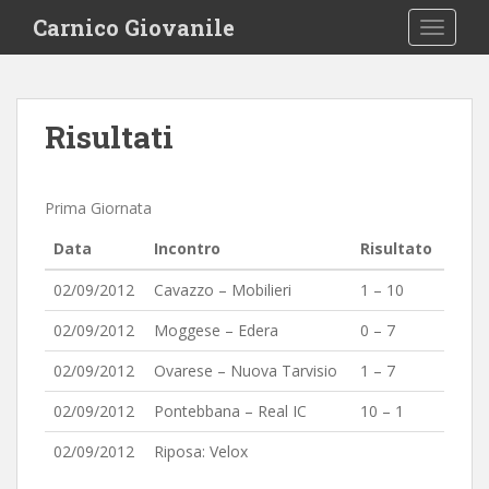
S
Carnico Giovanile
TOGGLE
k
i
p
t
Risultati
o
m
a
Prima Giornata
i
n
Data
Incontro
Risultato
c
o
02/09/2012
Cavazzo – Mobilieri
1 – 10
n
02/09/2012
Moggese – Edera
0 – 7
t
e
02/09/2012
Ovarese – Nuova Tarvisio
1 – 7
n
02/09/2012
Pontebbana – Real IC
10 – 1
t
02/09/2012
Riposa: Velox