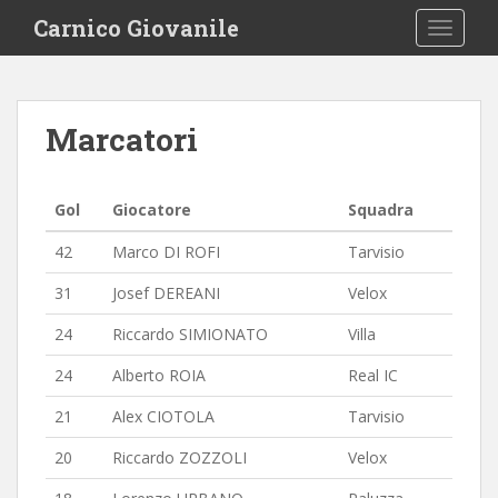
S
Carnico Giovanile
TOGGLE
k
i
p
t
Marcatori
o
m
a
Gol
Giocatore
Squadra
i
n
42
Marco DI ROFI
Tarvisio
c
o
31
Josef DEREANI
Velox
n
24
Riccardo SIMIONATO
Villa
t
e
24
Alberto ROIA
Real IC
n
21
Alex CIOTOLA
Tarvisio
t
20
Riccardo ZOZZOLI
Velox