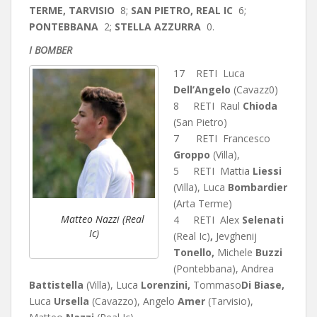
TERME, TARVISIO
8;
SAN PIETRO, REAL IC
6;
PONTEBBANA
2;
STELLA AZZURRA
0.
I BOMBER
17 RETI Luca
Dell’Angelo
(Cavazz0)
8 RETI Raul
Chioda
(San Pietro)
7 RETI Francesco
Groppo
(Villa),
5 RETI Mattia
Liessi
(Villa), Luca
Bombardier
(Arta Terme)
Matteo Nazzi (Real
4 RETI Alex
Selenati
Ic)
(Real Ic)
,
Jevghenij
Tonello,
Michele
Buzzi
(Pontebbana), Andrea
Battistella
(Villa), Luca
Lorenzini,
Tommaso
Di Biase,
Luca
Ursella
(Cavazzo), Angelo
Amer
(Tarvisio),