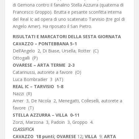
di Gemona contro il fanalino Stella Azzurra (quaterna di
Francesco Groppo). Brutta e pesante sconfitta interna
del Real Ic ad opera di uno scatenato Tarvisio (tre gol di
Angelo Amer). Ha riposato il San Pietro.
RISULTATI E MARCATORI DELLA SESTA GIORNATA
CAVAZZO – PONTEBBANA 5-1
Dell’Angelo 2, Di Biase, Ursella, Rotter (C)
Ottogalli (P)
OVARESE – ARTA TERME 2-3
Catarinussi, autorete a favore (O)
Luca Bombradier 3 (AT)
REAL IC – TARVISIO 1-8
Nazzi (R)
Amer 3, De Nicola 2, Menegatti, Colleselli, autorete a
favore (T)
STELLA AZZURRA – VILLA 0-11
Zorzi, Marzona 3, Padoin 3, Groppo 4.
CLASSIFICA
CAVAZZO 18 punti; OVARESE
12
; VILLA
9;
ARTA