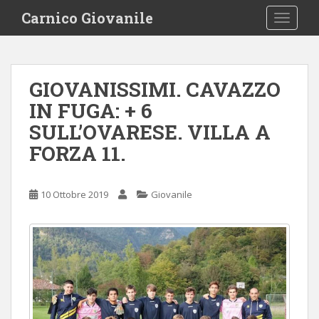
S
Carnico Giovanile
TOGGLE
k
i
p
t
GIOVANISSIMI. CAVAZZO
o
IN FUGA: + 6
m
a
SULL’OVARESE. VILLA A
i
FORZA 11.
n
c
o
10 Ottobre 2019
Giovanile
n
t
e
n
t