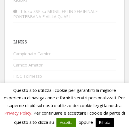
RIGORI.
Tifoso SSP
su
MOBILIERI IN SEMIFINALE.
PONTEBBANA E VILLA QUASI.
LINKS
Campionato Carnico
Carnico Amatori
FIGC Tolmezzo
Questo sito utilizza i cookie per garantirti la migliore
esperienza di navigazione e fornirti servizi personalizzati. Per
saperne di più sul nostro utilizzo dei cookie leggi la nostra
Privacy Policy.
Per continuare e accettare i cookie da parte di
Campionato Carnico Giovanile Tema per
Colorlib
Disegnato da
questo sito clicca su
oppure
Accetta
Rifiuta
WordPress