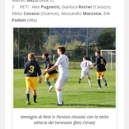
Matteo
Nazzi
(Real Ic)
3 RETI Alex
Pugnetti,
Gianluca
Rotter
(Cavazzo,
Mirko
Covassi
(Ovarese), Alessandro
Marzona
, Erik
Padoin
(Villa)
I
mmagini di Real Ic-Tarvisio chiusasi con la netta
vittoria dei tarvisiani (foto Citran)