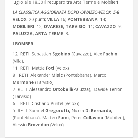
luglio alle 18.30 il recupero tra Arta Terme e Mobilieri
LA CLASSIFICA AGGIORNATA DOPO CAVAZZO-VELOX 5-8
VELOX
20 punti;
VILLA
16;
PONTEBBANA
14;
MOBILIERI
12;
OVARESE,
TARVISIO
11;
CAVAZZO
9;
PALUZZA, ARTA TERME
3.
I BOMBER
12 RETI Sebastian
Sgobino
(Cavazzo), Alex
Fachin
(Villa),
11 RETI Mattia
Foti
(Velox)
8 RETI Alexander
Misic
(Pontebbana), Marco
Mormone
(Tarvisio)
7 RETI Alessandro
Ortobelli
(Paluzza),
Davide Terroni
(Tarvisio)
6 RETI Cristiano Puntel (Velox))
5 RETI Samuel
Gregorutti,
Nicola
Di Bernardo,
(Pontebbana), Matteo
Fumi,
Peter
Collavino
(Mobilieri),
Alessio
Brovedan
(Velox)