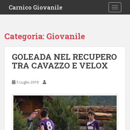
S
Carnico Giovanile
TOGGLE
k
i
p
t
Categoria:
Giovanile
o
m
a
GOLEADA NEL RECUPERO
i
TRA CAVAZZO E VELOX
n
c
o
5 Luglio 2019
n
t
e
n
t