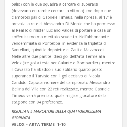
palio) con le due squadra a cercare di superarsi
(dovevano entrambe cercare la vittoria) me dopo due
clamorosi pali di Gabriele Timeus, nella ripresa, al 17′ è
arrivata la rete di Alessandro Di Monte che ha permesso
al Real Ic di mister Luciano Valdes di portare a casa un
soffertissimo ma meritato scudetto. Nell’abbondante
vendemmiata di Pontebba in evidenza la tripletta di
Santellani, quindi le doppiette di Zatti e Mazzoccoli.
Nelle altre due partite dieci gol dell’Arta Terme alla
Velox (tre gol a testa per Galante e Bombardier), mentre
il Cavazzo ha ribadito il suo solitario quarto posto
superando il Tarvisio con il gol decisivo di Nicola
Candido. Capocannoniere del campionato Alessandro
Bellina del Villa con 22 reti realizzate, mentre Gabriele
Timeus verrà premiato quale miglior giocatore della
stagione con 84 preferenze.
RISULTATI E MARCATORI DELLA QUATTORDICESIMA
GIORNATA
VELOX – ARTA TERME 1-10