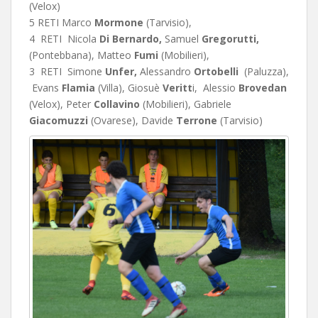
(Velox)
5 RETI Marco
Mormone
(Tarvisio),
4 RETI Nicola
Di Bernardo,
Samuel
Gregorutti,
(Pontebbana), Matteo
Fumi
(Mobilieri),
3 RETI Simone
Unfer,
Alessandro
Ortobelli
(Paluzza),
Evans
Flamia
(Villa), Giosuè
Veritt
i, Alessio
Brovedan
(Velox), Peter
Collavino
(Mobilieri), Gabriele
Giacomuzzi
(Ovarese), Davide
Terrone
(Tarvisio)