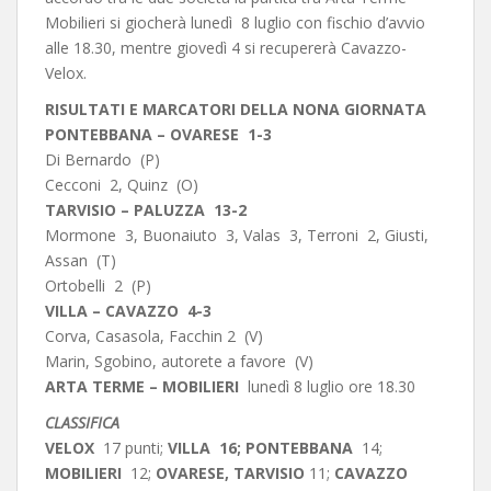
Mobilieri si giocherà lunedì 8 luglio con fischio d’avvio
alle 18.30, mentre giovedì 4 si recupererà Cavazzo-
Velox.
RISULTATI E MARCATORI DELLA NONA GIORNATA
PONTEBBANA – OVARESE 1-3
Di Bernardo (P)
Cecconi 2, Quinz (O)
TARVISIO – PALUZZA 13-2
Mormone 3, Buonaiuto 3, Valas 3, Terroni 2, Giusti,
Assan (T)
Ortobelli 2 (P)
VILLA – CAVAZZO 4-3
Corva, Casasola, Facchin 2 (V)
Marin, Sgobino, autorete a favore (V)
ARTA TERME – MOBILIERI
lunedì 8 luglio ore 18.30
CLASSIFICA
VELOX
17 punti;
VILLA 16; PONTEBBANA
14;
MOBILIERI
12;
OVARESE,
TARVISIO
11;
CAVAZZO