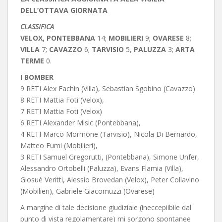
DELL’OTTAVA GIORNATA
CLASSIFICA
VELOX, PONTEBBANA
14;
MOBILIERI
9;
OVARESE
8;
VILLA
7;
CAVAZZO
6;
TARVISIO
5,
PALUZZA
3;
ARTA
TERME
0.
I BOMBER
9 RETI Alex Fachin (Villa), Sebastian Sgobino (Cavazzo)
8 RETI Mattia Foti (Velox),
7 RETI Mattia Foti (Velox)
6 RETI Alexander Misic (Pontebbana),
4 RETI Marco Mormone (Tarvisio), Nicola Di Bernardo,
Matteo Fumi (Mobilieri),
3 RETI Samuel Gregorutti, (Pontebbana), Simone Unfer,
Alessandro Ortobelli (Paluzza), Evans Flamia (Villa),
Giosuè Veritti, Alessio Brovedan (Velox), Peter Collavino
(Mobilieri), Gabriele Giacomuzzi (Ovarese)
A margine di tale decisione giudiziale (ineccepiibile dal
punto di vista regolamentare) mi sorgono spontanee