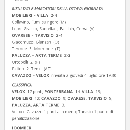
RISULTATI E MARCATORI DELLA OTTAVA GIORNATA
MOBILIERI – VILLA 2-4
Collavino, Fumi su rigore (M)
Lepre Gracco, Santellani, Facchin, Corva (V)
OVARESE – TARVISIO 2-4
Giacomuzzi, Blanzan (O)
Terrone 3, Mormone (T)
PALUZZA – ARTA TERME 2-3
Ortobelli 2 (P)
Pittino 2, Temil (AT)
CAVAZZO – VELOX
rinviata a giovedì 4 luglio ore 19.30
CLASSIFICA
VELOX
17 punti;
PONTEBBANA
14;
VILLA
13;
MOBILIERI
12;
CAVAZZO
9;
OVARESE, TARVISIO
8;
PALUZZA, ARTA TERME
3.
Velox e Cavazzo 1 partita in meno; Tarvisio 1 punto di
penalizzazione.
I BOMBER