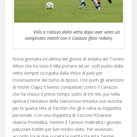
Villa a ridosso dalla vetta dopo aver vinto un
complicato match con il Cavazzo (foto redam)
Nona giornata ed ultima del girone di andata del Torneo
Allievi che ha visto il Villa portarsi ad un sol0 punto dalla
vetta sempre occupata dalla Velox al palo per
l’osservazione del turno di riposo. I tre punti gli arancioni
di mister Clapiz li hanno conquistati contro il Cavazzo
che ha chiuso il primo tempo sotto di tre reti, poi nella
ripresa il tentativo della clamorosa rimonta non riuscita
per la quarta rete di Facchin che gli è valsa la doppietta
personale. Con una doppietta di Cecconi l’Ovarese
sbanca Pontebba, mentre il Tarvisio maltratta i giovani
paluzzani trafitti per ben tredici volte. Per avvenuto
accordo tra le due società la partita tra Arta Terme-