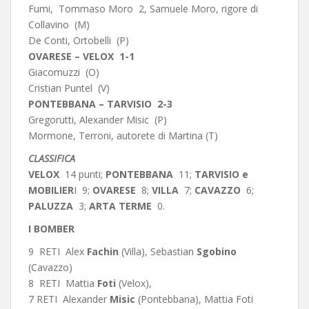
Fumi, Tommaso Moro 2, Samuele Moro, rigore di
Collavino (M)
De Conti, Ortobelli (P)
OVARESE – VELOX 1-1
Giacomuzzi (O)
Cristian Puntel (V)
PONTEBBANA – TARVISIO 2-3
Gregorutti, Alexander Misic (P)
Mormone, Terroni, autorete di Martina (T)
CLASSIFICA
VELOX
14 punti;
PONTEBBANA
11;
TARVISIO e
MOBILIER
I 9;
OVARESE
8;
VILLA
7;
CAVAZZO
6;
PALUZZA
3;
ARTA TERME
0.
I BOMBER
9 RETI Alex
Fachin
(Villa), Sebastian
Sgobino
(Cavazzo)
8 RETI Mattia
Foti
(Velox),
7 RETI Alexander
Misic
(Pontebbana), Mattia Foti