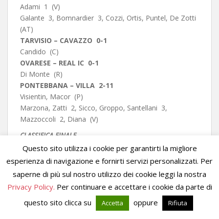
Adami 1 (V)
Galante 3, Bomnardier 3, Cozzi, Ortis, Puntel, De Zotti
(AT)
TARVISIO – CAVAZZO 0-1
Candido (C)
OVARESE – REAL IC 0-1
Di Monte (R)
PONTEBBANA – VILLA 2-11
Visientin, Macor (P)
Marzona, Zatti 2, Sicco, Groppo, Santellani 3,
Mazzoccoli 2, Diana (V)
CLASSIFICA FINALE
REAL IC 35 punti (Campione carnico);
VILLA
34;
Questo sito utilizza i cookie per garantirti la migliore
OVARESE
31;
CAVAZZO
27;
ARTA
TERME
15;
esperienza di navigazione e fornirti servizi personalizzati. Per
TARVISIO
12;
VELOX e PONTEBBANA
6.
saperne di più sul nostro utilizzo dei cookie leggi la nostra
CLASSIFICA MARCATORI
Privacy Policy.
Per continuare e accettare i cookie da parte di
22 RETI Alex
Bellina
(Villa)
questo sito clicca su
oppure
Accetta
Rifiuta
20 RETI Gabriele
Timeus
(Ovarese)
17 RETI Simone
Santellani
(Villa)