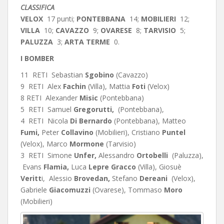
CLASSIFICA
VELOX
17 punti;
PONTEBBANA
14;
MOBILIERI
12;
VILLA
10;
CAVAZZO
9;
OVARESE
8;
TARVISIO
5;
PALUZZA
3;
ARTA TERME
0.
I BOMBER
11 RETI Sebastian
Sgobino
(Cavazzo)
9 RETI Alex
Fachin
(Villa), Mattia
Foti
(Velox)
8 RETI Alexander
Misic
(Pontebbana)
5 RETI Samuel
Gregorutti,
(Pontebbana),
4 RETI Nicola
Di Bernardo
(Pontebbana), Matteo
Fumi,
Peter
Collavino
(Mobilieri), Cristiano
Puntel
(Velox), Marco
Mormone
(Tarvisio)
3 RETI Simone
Unfer,
Alessandro
Ortobelli
(Paluzza),
Evans
Flamia,
Luca
Lepre Gracco
(Villa), Giosuè
Veritt
i, Alessio
Brovedan,
Stefano
Dereani
(Velox),
Gabriele
Giacomuzzi
(Ovarese), Tommaso
Moro
(Mobilieri)