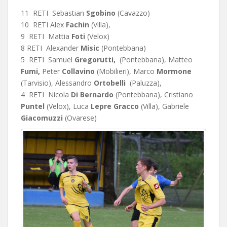
11 RETI Sebastian
Sgobino
(Cavazzo)
10 RETI Alex
Fachin
(Villa),
9 RETI Mattia
Foti
(Velox)
8 RETI Alexander
Misic
(Pontebbana)
5 RETI Samuel
Gregorutti,
(Pontebbana), Matteo
Fumi,
Peter
Collavino
(Mobilieri), Marco
Mormone
(Tarvisio), Alessandro
Ortobelli
(Paluzza),
4 RETI Nicola
Di Bernardo
(Pontebbana), Cristiano
Puntel
(Velox), Luca
Lepre Gracco
(Villa), Gabriele
Giacomuzzi
(Ovarese)